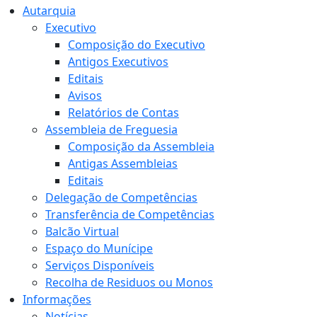
Autarquia
Executivo
Composição do Executivo
Antigos Executivos
Editais
Avisos
Relatórios de Contas
Assembleia de Freguesia
Composição da Assembleia
Antigas Assembleias
Editais
Delegação de Competências
Transferência de Competências
Balcão Virtual
Espaço do Munícipe
Serviços Disponíveis
Recolha de Residuos ou Monos
Informações
Notícias