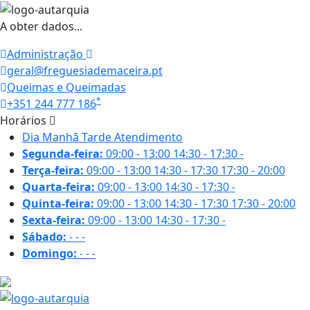
A obter dados...
Administração
geral@freguesiademaceira.pt
Queimas e Queimadas
*
+351 244 777 186
Horários
Dia
Manhã
Tarde
Atendimento
Segunda-feira:
09:00 - 13:00
14:30 - 17:30
-
Terça-feira:
09:00 - 13:00
14:30 - 17:30
17:30 - 20:00
Quarta-feira:
09:00 - 13:00
14:30 - 17:30
-
Quinta-feira:
09:00 - 13:00
14:30 - 17:30
17:30 - 20:00
Sexta-feira:
09:00 - 13:00
14:30 - 17:30
-
Sábado:
-
-
-
Domingo:
-
-
-
27.4 ºC