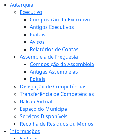
Autarquia
Executivo
Composição do Executivo
Antigos Executivos
Editais
Avisos
Relatórios de Contas
Assembleia de Freguesia
Composição da Assembleia
Antigas Assembleias
Editais
Delegação de Competências
Transferência de Competências
Balcão Virtual
Espaço do Munícipe
Serviços Disponíveis
Recolha de Residuos ou Monos
Informações
Notícias