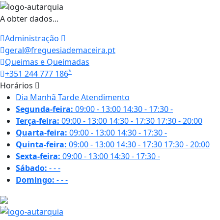
A obter dados...
Administração
geral@freguesiademaceira.pt
Queimas e Queimadas
*
+351 244 777 186
Horários
Dia
Manhã
Tarde
Atendimento
Segunda-feira:
09:00 - 13:00
14:30 - 17:30
-
Terça-feira:
09:00 - 13:00
14:30 - 17:30
17:30 - 20:00
Quarta-feira:
09:00 - 13:00
14:30 - 17:30
-
Quinta-feira:
09:00 - 13:00
14:30 - 17:30
17:30 - 20:00
Sexta-feira:
09:00 - 13:00
14:30 - 17:30
-
Sábado:
-
-
-
Domingo:
-
-
-
27.1 ºC