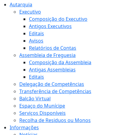
Autarquia
Executivo
Composição do Executivo
Antigos Executivos
Editais
Avisos
Relatórios de Contas
Assembleia de Freguesia
Composição da Assembleia
Antigas Assembleias
Editais
Delegação de Competências
Transferência de Competências
Balcão Virtual
Espaço do Munícipe
Serviços Disponíveis
Recolha de Residuos ou Monos
Informações
Notícias