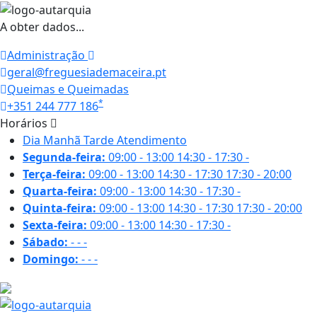
A obter dados...
Administração
geral@freguesiademaceira.pt
Queimas e Queimadas
*
+351 244 777 186
Horários
Dia
Manhã
Tarde
Atendimento
Segunda-feira:
09:00 - 13:00
14:30 - 17:30
-
Terça-feira:
09:00 - 13:00
14:30 - 17:30
17:30 - 20:00
Quarta-feira:
09:00 - 13:00
14:30 - 17:30
-
Quinta-feira:
09:00 - 13:00
14:30 - 17:30
17:30 - 20:00
Sexta-feira:
09:00 - 13:00
14:30 - 17:30
-
Sábado:
-
-
-
Domingo:
-
-
-
27.8 ºC