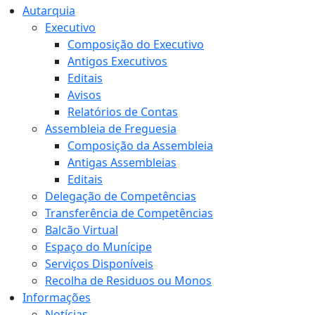
Autarquia
Executivo
Composição do Executivo
Antigos Executivos
Editais
Avisos
Relatórios de Contas
Assembleia de Freguesia
Composição da Assembleia
Antigas Assembleias
Editais
Delegação de Competências
Transferência de Competências
Balcão Virtual
Espaço do Munícipe
Serviços Disponíveis
Recolha de Residuos ou Monos
Informações
Notícias