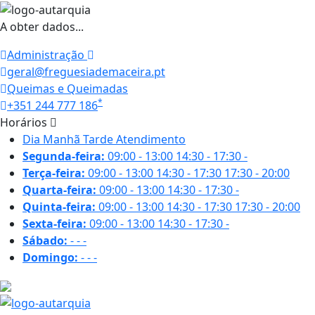
A obter dados...
Administração
geral@freguesiademaceira.pt
Queimas e Queimadas
*
+351 244 777 186
Horários
Dia
Manhã
Tarde
Atendimento
Segunda-feira:
09:00 - 13:00
14:30 - 17:30
-
Terça-feira:
09:00 - 13:00
14:30 - 17:30
17:30 - 20:00
Quarta-feira:
09:00 - 13:00
14:30 - 17:30
-
Quinta-feira:
09:00 - 13:00
14:30 - 17:30
17:30 - 20:00
Sexta-feira:
09:00 - 13:00
14:30 - 17:30
-
Sábado:
-
-
-
Domingo:
-
-
-
27.1 ºC