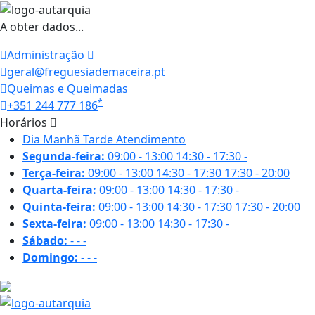
A obter dados...
Administração
geral@freguesiademaceira.pt
Queimas e Queimadas
*
+351 244 777 186
Horários
Dia
Manhã
Tarde
Atendimento
Segunda-feira:
09:00 - 13:00
14:30 - 17:30
-
Terça-feira:
09:00 - 13:00
14:30 - 17:30
17:30 - 20:00
Quarta-feira:
09:00 - 13:00
14:30 - 17:30
-
Quinta-feira:
09:00 - 13:00
14:30 - 17:30
17:30 - 20:00
Sexta-feira:
09:00 - 13:00
14:30 - 17:30
-
Sábado:
-
-
-
Domingo:
-
-
-
27.1 ºC