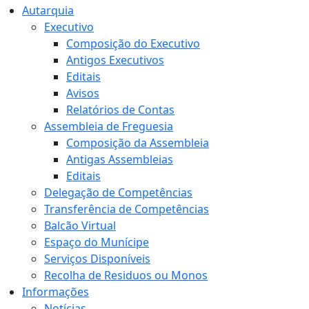
Autarquia
Executivo
Composição do Executivo
Antigos Executivos
Editais
Avisos
Relatórios de Contas
Assembleia de Freguesia
Composição da Assembleia
Antigas Assembleias
Editais
Delegação de Competências
Transferência de Competências
Balcão Virtual
Espaço do Munícipe
Serviços Disponíveis
Recolha de Residuos ou Monos
Informações
Notícias