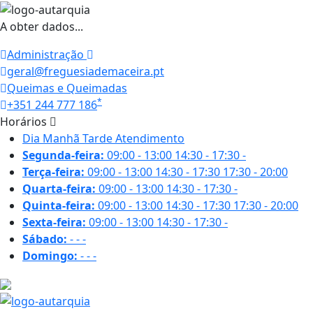
A obter dados...
Administração
geral@freguesiademaceira.pt
Queimas e Queimadas
*
+351 244 777 186
Horários
Dia
Manhã
Tarde
Atendimento
Segunda-feira:
09:00 - 13:00
14:30 - 17:30
-
Terça-feira:
09:00 - 13:00
14:30 - 17:30
17:30 - 20:00
Quarta-feira:
09:00 - 13:00
14:30 - 17:30
-
Quinta-feira:
09:00 - 13:00
14:30 - 17:30
17:30 - 20:00
Sexta-feira:
09:00 - 13:00
14:30 - 17:30
-
Sábado:
-
-
-
Domingo:
-
-
-
21.7 ºC