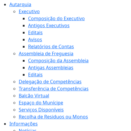
Autarquia
Executivo
Composição do Executivo
Antigos Executivos
Editais
Avisos
Relatórios de Contas
Assembleia de Freguesia
Composição da Assembleia
Antigas Assembleias
Editais
Delegação de Competências
Transferência de Competências
Balcão Virtual
Espaço do Munícipe
Serviços Disponíveis
Recolha de Residuos ou Monos
Informações
Notícias