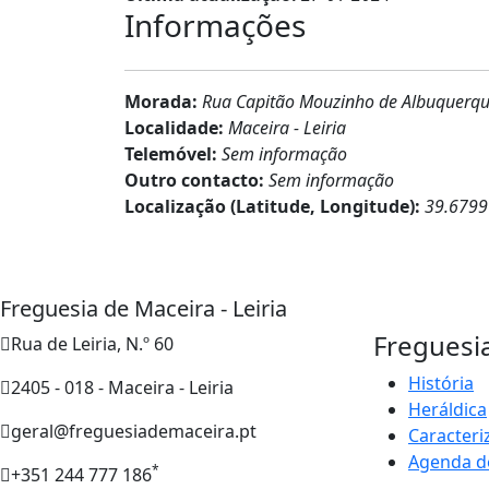
Informações
Morada:
Rua Capitão Mouzinho de Albuquerque,
Localidade:
Maceira - Leiria
Telemóvel:
Sem informação
Outro contacto:
Sem informação
Localização (Latitude, Longitude):
39.6799
Freguesia de Maceira - Leiria
Freguesi
Rua de Leiria, N.º 60
História
2405 - 018 - Maceira - Leiria
Heráldica
geral@freguesiademaceira.pt
Caracteri
Agenda d
*
+351 244 777 186