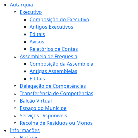
Autarquia
Executivo
Composição do Executivo
Antigos Executivos
Editais
Avisos
Relatórios de Contas
Assembleia de Freguesia
Composição da Assembleia
Antigas Assembleias
Editais
Delegação de Competências
Transferência de Competências
Balcão Virtual
Espaço do Munícipe
Serviços Disponíveis
Recolha de Residuos ou Monos
Informações
Notícias