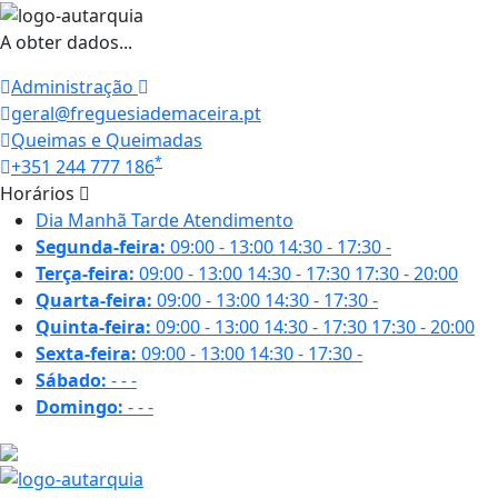
A obter dados...
Administração
geral@freguesiademaceira.pt
Queimas e Queimadas
*
+351 244 777 186
Horários
Dia
Manhã
Tarde
Atendimento
Segunda-feira:
09:00 - 13:00
14:30 - 17:30
-
Terça-feira:
09:00 - 13:00
14:30 - 17:30
17:30 - 20:00
Quarta-feira:
09:00 - 13:00
14:30 - 17:30
-
Quinta-feira:
09:00 - 13:00
14:30 - 17:30
17:30 - 20:00
Sexta-feira:
09:00 - 13:00
14:30 - 17:30
-
Sábado:
-
-
-
Domingo:
-
-
-
17.1 ºC