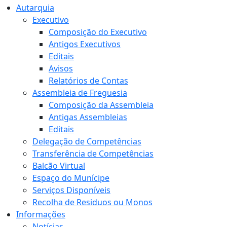
Autarquia
Executivo
Composição do Executivo
Antigos Executivos
Editais
Avisos
Relatórios de Contas
Assembleia de Freguesia
Composição da Assembleia
Antigas Assembleias
Editais
Delegação de Competências
Transferência de Competências
Balcão Virtual
Espaço do Munícipe
Serviços Disponíveis
Recolha de Residuos ou Monos
Informações
Notícias