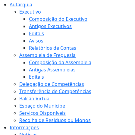
Autarquia
Executivo
Composição do Executivo
Antigos Executivos
Editais
Avisos
Relatórios de Contas
Assembleia de Freguesia
Composição da Assembleia
Antigas Assembleias
Editais
Delegação de Competências
Transferência de Competências
Balcão Virtual
Espaço do Munícipe
Serviços Disponíveis
Recolha de Residuos ou Monos
Informações
Notícias