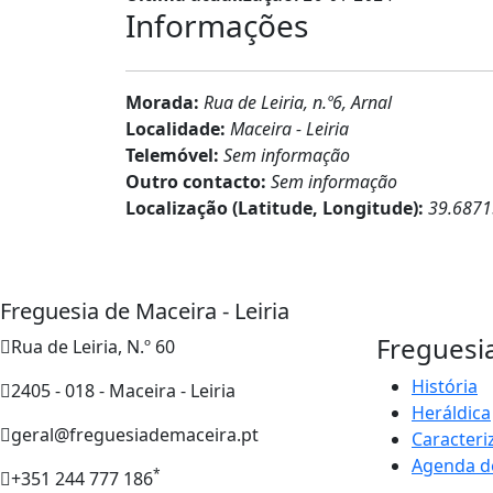
Informações
Morada:
Rua de Leiria, n.º6, Arnal
Localidade:
Maceira - Leiria
Telemóvel:
Sem informação
Outro contacto:
Sem informação
Localização (Latitude, Longitude):
39.6871
Freguesia de Maceira - Leiria
Freguesi
Rua de Leiria, N.º 60
História
2405 - 018 - Maceira - Leiria
Heráldica
geral@freguesiademaceira.pt
Caracteri
Agenda d
*
+351 244 777 186