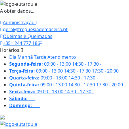
A obter dados...
Administração
geral@freguesiademaceira.pt
Queimas e Queimadas
*
+351 244 777 186
Horários
Dia
Manhã
Tarde
Atendimento
Segunda-feira:
09:00 - 13:00
14:30 - 17:30
-
Terça-feira:
09:00 - 13:00
14:30 - 17:30
17:30 - 20:00
Quarta-feira:
09:00 - 13:00
14:30 - 17:30
-
Quinta-feira:
09:00 - 13:00
14:30 - 17:30
17:30 - 20:00
Sexta-feira:
09:00 - 13:00
14:30 - 17:30
-
Sábado:
-
-
-
Domingo:
-
-
-
18.4 ºC