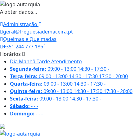
A obter dados...
Administração
geral@freguesiademaceira.pt
Queimas e Queimadas
*
+351 244 777 186
Horários
Dia
Manhã
Tarde
Atendimento
Segunda-feira:
09:00 - 13:00
14:30 - 17:30
-
Terça-feira:
09:00 - 13:00
14:30 - 17:30
17:30 - 20:00
Quarta-feira:
09:00 - 13:00
14:30 - 17:30
-
Quinta-feira:
09:00 - 13:00
14:30 - 17:30
17:30 - 20:00
Sexta-feira:
09:00 - 13:00
14:30 - 17:30
-
Sábado:
-
-
-
Domingo:
-
-
-
27.1 ºC