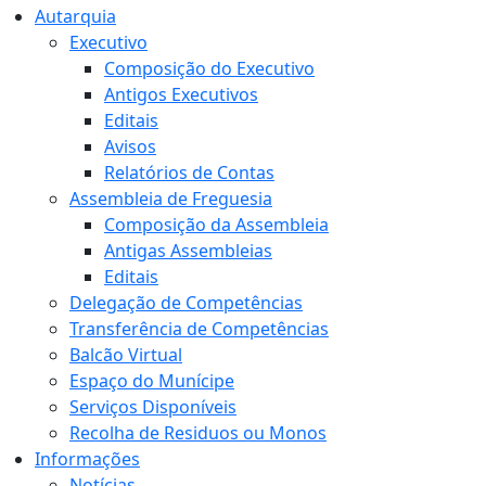
Autarquia
Executivo
Composição do Executivo
Antigos Executivos
Editais
Avisos
Relatórios de Contas
Assembleia de Freguesia
Composição da Assembleia
Antigas Assembleias
Editais
Delegação de Competências
Transferência de Competências
Balcão Virtual
Espaço do Munícipe
Serviços Disponíveis
Recolha de Residuos ou Monos
Informações
Notícias