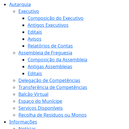
Autarquia
Executivo
Composição do Executivo
Antigos Executivos
Editais
Avisos
Relatórios de Contas
Assembleia de Freguesia
Composição da Assembleia
Antigas Assembleias
Editais
Delegação de Competências
Transferência de Competências
Balcão Virtual
Espaço do Munícipe
Serviços Disponíveis
Recolha de Residuos ou Monos
Informações
Notícias