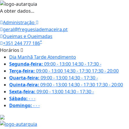
A obter dados...
Administração
geral@freguesiademaceira.pt
Queimas e Queimadas
*
+351 244 777 186
Horários
Dia
Manhã
Tarde
Atendimento
Segunda-feira:
09:00 - 13:00
14:30 - 17:30
-
Terça-feira:
09:00 - 13:00
14:30 - 17:30
17:30 - 20:00
Quarta-feira:
09:00 - 13:00
14:30 - 17:30
-
Quinta-feira:
09:00 - 13:00
14:30 - 17:30
17:30 - 20:00
Sexta-feira:
09:00 - 13:00
14:30 - 17:30
-
Sábado:
-
-
-
Domingo:
-
-
-
27.1 ºC