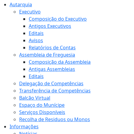
Autarquia
Executivo
Composição do Executivo
Antigos Executivos
Editais
Avisos
Relatórios de Contas
Assembleia de Freguesia
Composição da Assembleia
Antigas Assembleias
Editais
Delegação de Competências
Transferência de Competências
Balcão Virtual
Espaço do Munícipe
Serviços Disponíveis
Recolha de Residuos ou Monos
Informações
Notícias