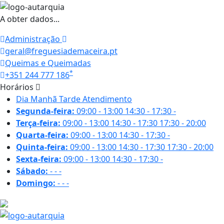
A obter dados...
Administração
geral@freguesiademaceira.pt
Queimas e Queimadas
*
+351 244 777 186
Horários
Dia
Manhã
Tarde
Atendimento
Segunda-feira:
09:00 - 13:00
14:30 - 17:30
-
Terça-feira:
09:00 - 13:00
14:30 - 17:30
17:30 - 20:00
Quarta-feira:
09:00 - 13:00
14:30 - 17:30
-
Quinta-feira:
09:00 - 13:00
14:30 - 17:30
17:30 - 20:00
Sexta-feira:
09:00 - 13:00
14:30 - 17:30
-
Sábado:
-
-
-
Domingo:
-
-
-
24.3 ºC