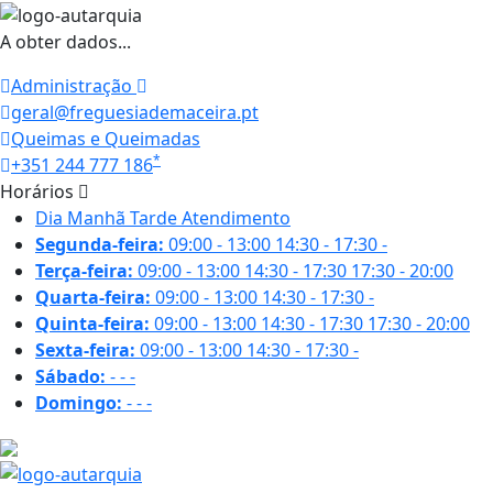
A obter dados...
Administração
geral@freguesiademaceira.pt
Queimas e Queimadas
*
+351 244 777 186
Horários
Dia
Manhã
Tarde
Atendimento
Segunda-feira:
09:00 - 13:00
14:30 - 17:30
-
Terça-feira:
09:00 - 13:00
14:30 - 17:30
17:30 - 20:00
Quarta-feira:
09:00 - 13:00
14:30 - 17:30
-
Quinta-feira:
09:00 - 13:00
14:30 - 17:30
17:30 - 20:00
Sexta-feira:
09:00 - 13:00
14:30 - 17:30
-
Sábado:
-
-
-
Domingo:
-
-
-
27.1 ºC