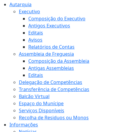
Autarquia
Executivo
Composição do Executivo
Antigos Executivos
Editais
Avisos
Relatórios de Contas
Assembleia de Freguesia
Composição da Assembleia
Antigas Assembleias
Editais
Delegação de Competências
Transferência de Competências
Balcão Virtual
Espaço do Munícipe
Serviços Disponíveis
Recolha de Residuos ou Monos
Informações
Notícias