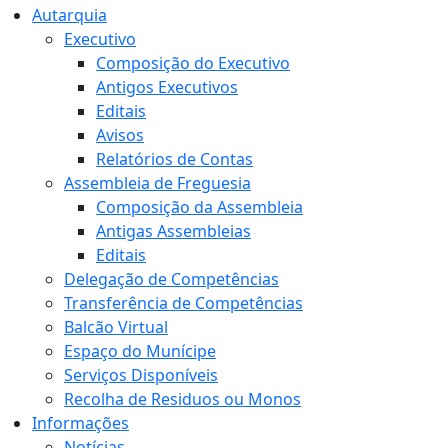
Autarquia
Executivo
Composição do Executivo
Antigos Executivos
Editais
Avisos
Relatórios de Contas
Assembleia de Freguesia
Composição da Assembleia
Antigas Assembleias
Editais
Delegação de Competências
Transferência de Competências
Balcão Virtual
Espaço do Munícipe
Serviços Disponíveis
Recolha de Residuos ou Monos
Informações
Notícias