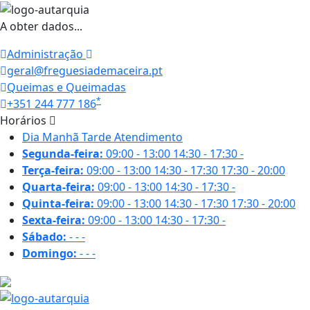
A obter dados...
Administração
geral@freguesiademaceira.pt
Queimas e Queimadas
*
+351 244 777 186
Horários
Dia
Manhã
Tarde
Atendimento
Segunda-feira:
09:00 - 13:00
14:30 - 17:30
-
Terça-feira:
09:00 - 13:00
14:30 - 17:30
17:30 - 20:00
Quarta-feira:
09:00 - 13:00
14:30 - 17:30
-
Quinta-feira:
09:00 - 13:00
14:30 - 17:30
17:30 - 20:00
Sexta-feira:
09:00 - 13:00
14:30 - 17:30
-
Sábado:
-
-
-
Domingo:
-
-
-
21.6 ºC