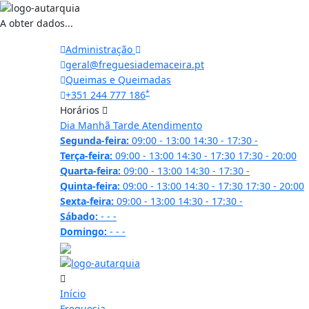
A obter dados...
Administração
geral@freguesiademaceira.pt
Queimas e Queimadas
*
+351 244 777 186
Horários
Dia
Manhã
Tarde
Atendimento
Segunda-feira:
09:00 - 13:00
14:30 - 17:30
-
Terça-feira:
09:00 - 13:00
14:30 - 17:30
17:30 - 20:00
Quarta-feira:
09:00 - 13:00
14:30 - 17:30
-
Quinta-feira:
09:00 - 13:00
14:30 - 17:30
17:30 - 20:00
Sexta-feira:
09:00 - 13:00
14:30 - 17:30
-
Sábado:
-
-
-
Domingo:
-
-
-
21.9 ºC
Início
Freguesia