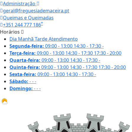
Administração
geral@freguesiademaceira.pt
Queimas e Queimadas
*
+351 244 777 186
Horários
Dia
Manhã
Tarde
Atendimento
Segunda-feira:
09:00 - 13:00
14:30 - 17:30
-
Terça-feira:
09:00 - 13:00
14:30 - 17:30
17:30 - 20:00
Quarta-feira:
09:00 - 13:00
14:30 - 17:30
-
Quinta-feira:
09:00 - 13:00
14:30 - 17:30
17:30 - 20:00
Sexta-feira:
09:00 - 13:00
14:30 - 17:30
-
Sábado:
-
-
-
Domingo:
-
-
-
26.7 ºC