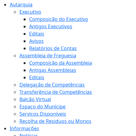
Autarquia
Executivo
Composição do Executivo
Antigos Executivos
Editais
Avisos
Relatórios de Contas
Assembleia de Freguesia
Composição da Assembleia
Antigas Assembleias
Editais
Delegação de Competências
Transferência de Competências
Balcão Virtual
Espaço do Munícipe
Serviços Disponíveis
Recolha de Residuos ou Monos
Informações
Notícias