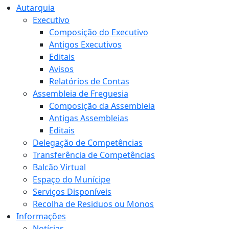
Autarquia
Executivo
Composição do Executivo
Antigos Executivos
Editais
Avisos
Relatórios de Contas
Assembleia de Freguesia
Composição da Assembleia
Antigas Assembleias
Editais
Delegação de Competências
Transferência de Competências
Balcão Virtual
Espaço do Munícipe
Serviços Disponíveis
Recolha de Residuos ou Monos
Informações
Notícias