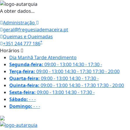
A obter dados...
Administração
geral@freguesiademaceira.pt
Queimas e Queimadas
*
+351 244 777 186
Horários
Dia
Manhã
Tarde
Atendimento
Segunda-feira:
09:00 - 13:00
14:30 - 17:30
-
Terça-feira:
09:00 - 13:00
14:30 - 17:30
17:30 - 20:00
Quarta-feira:
09:00 - 13:00
14:30 - 17:30
-
Quinta-feira:
09:00 - 13:00
14:30 - 17:30
17:30 - 20:00
Sexta-feira:
09:00 - 13:00
14:30 - 17:30
-
Sábado:
-
-
-
Domingo:
-
-
-
17.2 ºC