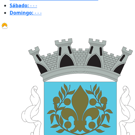
Sábado:
-
-
-
Domingo:
-
-
-
26 ºC