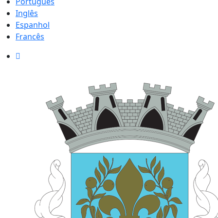
Português
Inglês
Espanhol
Francês