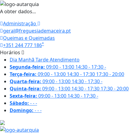
A obter dados...
Administração
geral@freguesiademaceira.pt
Queimas e Queimadas
*
+351 244 777 186
Horários
Dia
Manhã
Tarde
Atendimento
Segunda-feira:
09:00 - 13:00
14:30 - 17:30
-
Terça-feira:
09:00 - 13:00
14:30 - 17:30
17:30 - 20:00
Quarta-feira:
09:00 - 13:00
14:30 - 17:30
-
Quinta-feira:
09:00 - 13:00
14:30 - 17:30
17:30 - 20:00
Sexta-feira:
09:00 - 13:00
14:30 - 17:30
-
Sábado:
-
-
-
Domingo:
-
-
-
22 ºC