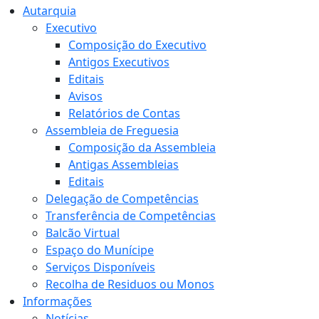
Autarquia
Executivo
Composição do Executivo
Antigos Executivos
Editais
Avisos
Relatórios de Contas
Assembleia de Freguesia
Composição da Assembleia
Antigas Assembleias
Editais
Delegação de Competências
Transferência de Competências
Balcão Virtual
Espaço do Munícipe
Serviços Disponíveis
Recolha de Residuos ou Monos
Informações
Notícias