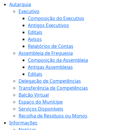
Autarquia
Executivo
Composição do Executivo
Antigos Executivos
Editais
Avisos
Relatórios de Contas
Assembleia de Freguesia
Composição da Assembleia
Antigas Assembleias
Editais
Delegação de Competências
Transferência de Competências
Balcão Virtual
Espaço do Munícipe
Serviços Disponíveis
Recolha de Residuos ou Monos
Informações
Notícias