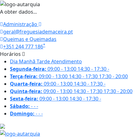
A obter dados...
Administração
geral@freguesiademaceira.pt
Queimas e Queimadas
*
+351 244 777 186
Horários
Dia
Manhã
Tarde
Atendimento
Segunda-feira:
09:00 - 13:00
14:30 - 17:30
-
Terça-feira:
09:00 - 13:00
14:30 - 17:30
17:30 - 20:00
Quarta-feira:
09:00 - 13:00
14:30 - 17:30
-
Quinta-feira:
09:00 - 13:00
14:30 - 17:30
17:30 - 20:00
Sexta-feira:
09:00 - 13:00
14:30 - 17:30
-
Sábado:
-
-
-
Domingo:
-
-
-
21 ºC