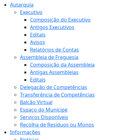
Autarquia
Executivo
Composição do Executivo
Antigos Executivos
Editais
Avisos
Relatórios de Contas
Assembleia de Freguesia
Composição da Assembleia
Antigas Assembleias
Editais
Delegação de Competências
Transferência de Competências
Balcão Virtual
Espaço do Munícipe
Serviços Disponíveis
Recolha de Residuos ou Monos
Informações
Notícias