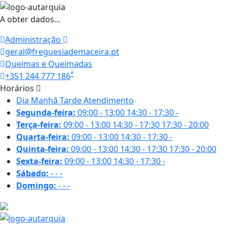
A obter dados...
Administração
geral@freguesiademaceira.pt
Queimas e Queimadas
*
+351 244 777 186
Horários
Dia
Manhã
Tarde
Atendimento
Segunda-feira:
09:00 - 13:00
14:30 - 17:30
-
Terça-feira:
09:00 - 13:00
14:30 - 17:30
17:30 - 20:00
Quarta-feira:
09:00 - 13:00
14:30 - 17:30
-
Quinta-feira:
09:00 - 13:00
14:30 - 17:30
17:30 - 20:00
Sexta-feira:
09:00 - 13:00
14:30 - 17:30
-
Sábado:
-
-
-
Domingo:
-
-
-
27 ºC