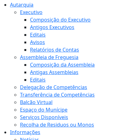
Autarquia
Executivo
Composição do Executivo
Antigos Executivos
Editais
Avisos
Relatórios de Contas
Assembleia de Freguesia
Composição da Assembleia
Antigas Assembleias
Editais
Delegação de Competências
Transferência de Competências
Balcão Virtual
Espaço do Munícipe
Serviços Disponíveis
Recolha de Residuos ou Monos
Informações
Notícias