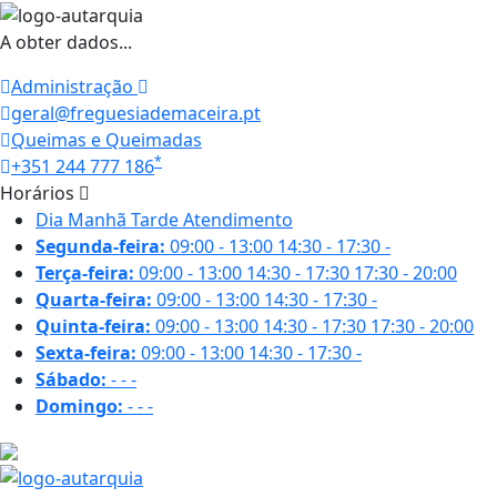
A obter dados...
Administração
geral@freguesiademaceira.pt
Queimas e Queimadas
*
+351 244 777 186
Horários
Dia
Manhã
Tarde
Atendimento
Segunda-feira:
09:00 - 13:00
14:30 - 17:30
-
Terça-feira:
09:00 - 13:00
14:30 - 17:30
17:30 - 20:00
Quarta-feira:
09:00 - 13:00
14:30 - 17:30
-
Quinta-feira:
09:00 - 13:00
14:30 - 17:30
17:30 - 20:00
Sexta-feira:
09:00 - 13:00
14:30 - 17:30
-
Sábado:
-
-
-
Domingo:
-
-
-
17.6 ºC