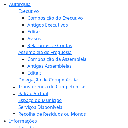
Autarquia
Executivo
Composição do Executivo
Antigos Executivos
Editais
Avisos
Relatórios de Contas
Assembleia de Freguesia
Composição da Assembleia
Antigas Assembleias
Editais
Delegação de Competências
Transferência de Competências
Balcão Virtual
Espaço do Munícipe
Serviços Disponíveis
Recolha de Residuos ou Monos
Informações
Notícias