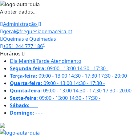
A obter dados...
Administração
geral@freguesiademaceira.pt
Queimas e Queimadas
*
+351 244 777 186
Horários
Dia
Manhã
Tarde
Atendimento
Segunda-feira:
09:00 - 13:00
14:30 - 17:30
-
Terça-feira:
09:00 - 13:00
14:30 - 17:30
17:30 - 20:00
Quarta-feira:
09:00 - 13:00
14:30 - 17:30
-
Quinta-feira:
09:00 - 13:00
14:30 - 17:30
17:30 - 20:00
Sexta-feira:
09:00 - 13:00
14:30 - 17:30
-
Sábado:
-
-
-
Domingo:
-
-
-
14.9 ºC