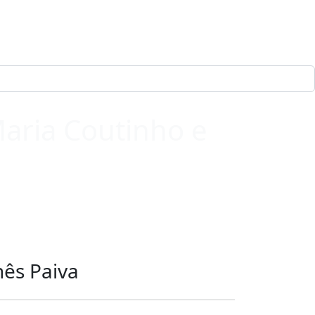
Maria Coutinho e
nês Paiva