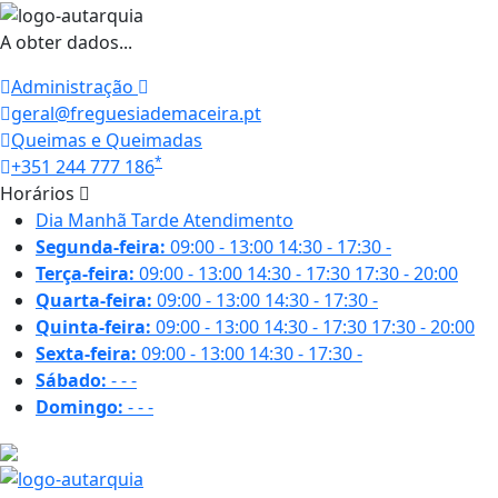
A obter dados...
Administração
geral@freguesiademaceira.pt
Queimas e Queimadas
*
+351 244 777 186
Horários
Dia
Manhã
Tarde
Atendimento
Segunda-feira:
09:00 - 13:00
14:30 - 17:30
-
Terça-feira:
09:00 - 13:00
14:30 - 17:30
17:30 - 20:00
Quarta-feira:
09:00 - 13:00
14:30 - 17:30
-
Quinta-feira:
09:00 - 13:00
14:30 - 17:30
17:30 - 20:00
Sexta-feira:
09:00 - 13:00
14:30 - 17:30
-
Sábado:
-
-
-
Domingo:
-
-
-
25.5 ºC