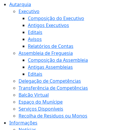
Autarquia
Executivo
Composição do Executivo
Antigos Executivos
Editais
Avisos
Relatórios de Contas
Assembleia de Freguesia
Composição da Assembleia
Antigas Assembleias
Editais
Delegação de Competências
Transferência de Competências
Balcão Virtual
Espaço do Munícipe
Serviços Disponíveis
Recolha de Residuos ou Monos
Informações
Notícias