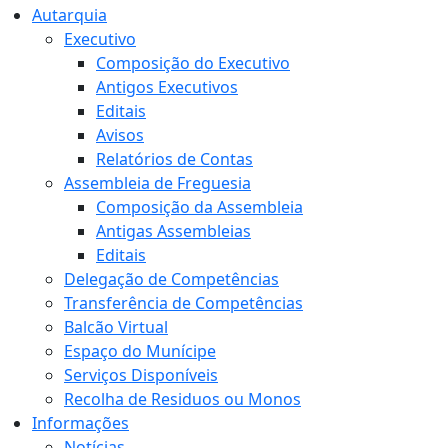
Autarquia
Executivo
Composição do Executivo
Antigos Executivos
Editais
Avisos
Relatórios de Contas
Assembleia de Freguesia
Composição da Assembleia
Antigas Assembleias
Editais
Delegação de Competências
Transferência de Competências
Balcão Virtual
Espaço do Munícipe
Serviços Disponíveis
Recolha de Residuos ou Monos
Informações
Notícias