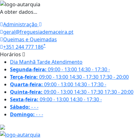
A obter dados...
Administração
geral@freguesiademaceira.pt
Queimas e Queimadas
*
+351 244 777 186
Horários
Dia
Manhã
Tarde
Atendimento
Segunda-feira:
09:00 - 13:00
14:30 - 17:30
-
Terça-feira:
09:00 - 13:00
14:30 - 17:30
17:30 - 20:00
Quarta-feira:
09:00 - 13:00
14:30 - 17:30
-
Quinta-feira:
09:00 - 13:00
14:30 - 17:30
17:30 - 20:00
Sexta-feira:
09:00 - 13:00
14:30 - 17:30
-
Sábado:
-
-
-
Domingo:
-
-
-
18.1 ºC