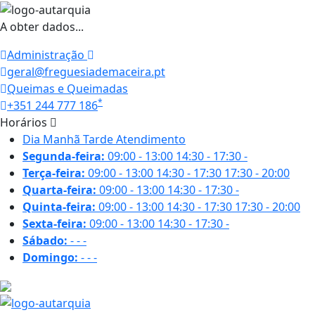
A obter dados...
Administração
geral@freguesiademaceira.pt
Queimas e Queimadas
*
+351 244 777 186
Horários
Dia
Manhã
Tarde
Atendimento
Segunda-feira:
09:00 - 13:00
14:30 - 17:30
-
Terça-feira:
09:00 - 13:00
14:30 - 17:30
17:30 - 20:00
Quarta-feira:
09:00 - 13:00
14:30 - 17:30
-
Quinta-feira:
09:00 - 13:00
14:30 - 17:30
17:30 - 20:00
Sexta-feira:
09:00 - 13:00
14:30 - 17:30
-
Sábado:
-
-
-
Domingo:
-
-
-
19.5 ºC