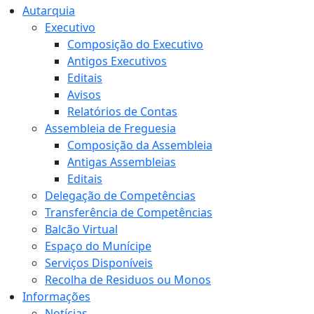
Autarquia
Executivo
Composição do Executivo
Antigos Executivos
Editais
Avisos
Relatórios de Contas
Assembleia de Freguesia
Composição da Assembleia
Antigas Assembleias
Editais
Delegação de Competências
Transferência de Competências
Balcão Virtual
Espaço do Munícipe
Serviços Disponíveis
Recolha de Residuos ou Monos
Informações
Notícias