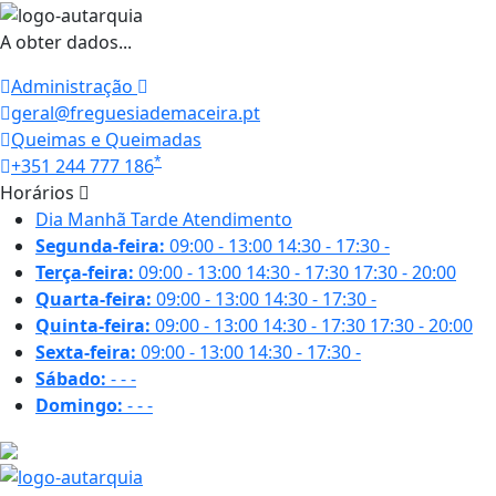
A obter dados...
Administração
geral@freguesiademaceira.pt
Queimas e Queimadas
*
+351 244 777 186
Horários
Dia
Manhã
Tarde
Atendimento
Segunda-feira:
09:00 - 13:00
14:30 - 17:30
-
Terça-feira:
09:00 - 13:00
14:30 - 17:30
17:30 - 20:00
Quarta-feira:
09:00 - 13:00
14:30 - 17:30
-
Quinta-feira:
09:00 - 13:00
14:30 - 17:30
17:30 - 20:00
Sexta-feira:
09:00 - 13:00
14:30 - 17:30
-
Sábado:
-
-
-
Domingo:
-
-
-
27.1 ºC