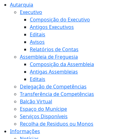
Autarquia
Executivo
Composição do Executivo
Antigos Executivos
Editais
Avisos
Relatórios de Contas
Assembleia de Freguesia
Composição da Assembleia
Antigas Assembleias
Editais
Delegação de Competências
Transferência de Competências
Balcão Virtual
Espaço do Munícipe
Serviços Disponíveis
Recolha de Residuos ou Monos
Informações
Notícias