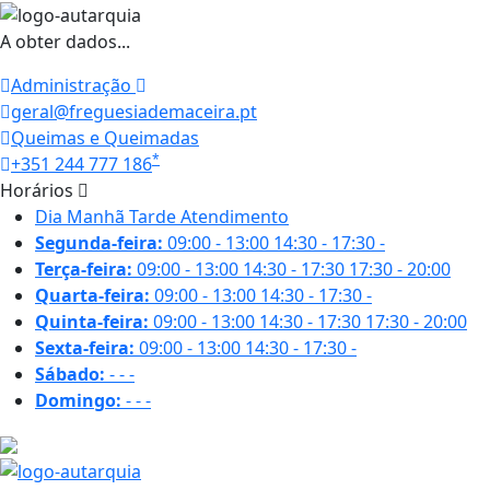
A obter dados...
Administração
geral@freguesiademaceira.pt
Queimas e Queimadas
*
+351 244 777 186
Horários
Dia
Manhã
Tarde
Atendimento
Segunda-feira:
09:00 - 13:00
14:30 - 17:30
-
Terça-feira:
09:00 - 13:00
14:30 - 17:30
17:30 - 20:00
Quarta-feira:
09:00 - 13:00
14:30 - 17:30
-
Quinta-feira:
09:00 - 13:00
14:30 - 17:30
17:30 - 20:00
Sexta-feira:
09:00 - 13:00
14:30 - 17:30
-
Sábado:
-
-
-
Domingo:
-
-
-
26.4 ºC