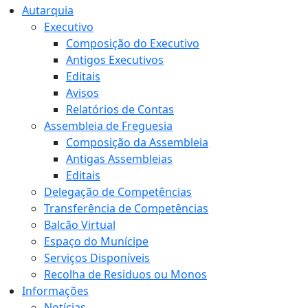
Autarquia
Executivo
Composição do Executivo
Antigos Executivos
Editais
Avisos
Relatórios de Contas
Assembleia de Freguesia
Composição da Assembleia
Antigas Assembleias
Editais
Delegação de Competências
Transferência de Competências
Balcão Virtual
Espaço do Munícipe
Serviços Disponíveis
Recolha de Residuos ou Monos
Informações
Notícias