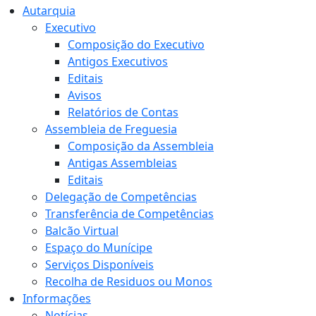
Autarquia
Executivo
Composição do Executivo
Antigos Executivos
Editais
Avisos
Relatórios de Contas
Assembleia de Freguesia
Composição da Assembleia
Antigas Assembleias
Editais
Delegação de Competências
Transferência de Competências
Balcão Virtual
Espaço do Munícipe
Serviços Disponíveis
Recolha de Residuos ou Monos
Informações
Notícias