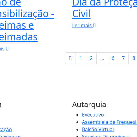
ão de
Dia da Proteç
sibilização -
Civil
eimas e
Ler mais
eimadas
ais
1
2
...
6
7
8
a
Autarquia
Executivo
Assembleia de Freguesi
zação
Balcão Virtual
e Eventos
Serviços Disponíveis