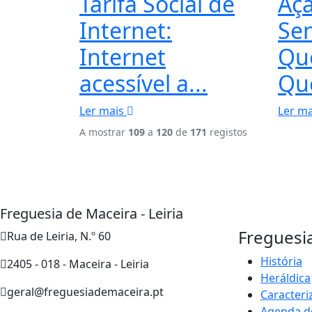
Tarifa Social de
Aç
Internet:
Sen
Internet
Qu
acessível a...
Qu
Ler mais
Ler m
A mostrar
109
a
120
de
171
registos
Freguesia de Maceira - Leiria
Freguesi
Rua de Leiria, N.º 60
História
2405 - 018 - Maceira - Leiria
Heráldica
geral@freguesiademaceira.pt
Caracteri
Agenda d