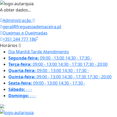
A obter dados...
Administração
geral@freguesiademaceira.pt
Queimas e Queimadas
*
+351 244 777 186
Horários
Dia
Manhã
Tarde
Atendimento
Segunda-feira:
09:00 - 13:00
14:30 - 17:30
-
Terça-feira:
09:00 - 13:00
14:30 - 17:30
17:30 - 20:00
Quarta-feira:
09:00 - 13:00
14:30 - 17:30
-
Quinta-feira:
09:00 - 13:00
14:30 - 17:30
17:30 - 20:00
Sexta-feira:
09:00 - 13:00
14:30 - 17:30
-
Sábado:
-
-
-
Domingo:
-
-
-
18 ºC