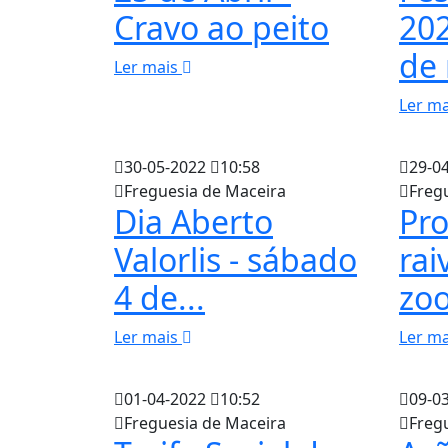
Cravo ao peito
202
de 
Ler mais
Ler m
30-05-2022
10:58
29-0
Freguesia de Maceira
Freg
Dia Aberto
Pro
Valorlis - sábado
rai
4 de...
zoo
Ler mais
Ler m
01-04-2022
10:52
09-0
Freguesia de Maceira
Freg