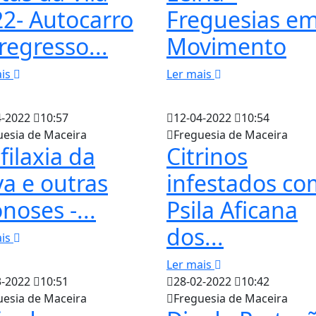
2- Autocarro
Freguesias e
regresso...
Movimento
ais
Ler mais
4-2022
10:57
12-04-2022
10:54
uesia de Maceira
Freguesia de Maceira
filaxia da
Citrinos
va e outras
infestados co
noses -...
Psila Aficana
dos...
ais
Ler mais
3-2022
10:51
28-02-2022
10:42
uesia de Maceira
Freguesia de Maceira