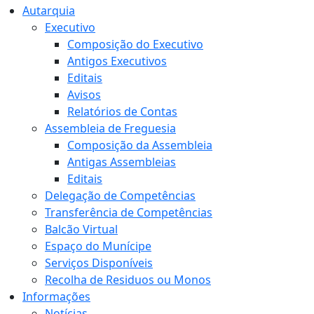
Autarquia
Executivo
Composição do Executivo
Antigos Executivos
Editais
Avisos
Relatórios de Contas
Assembleia de Freguesia
Composição da Assembleia
Antigas Assembleias
Editais
Delegação de Competências
Transferência de Competências
Balcão Virtual
Espaço do Munícipe
Serviços Disponíveis
Recolha de Residuos ou Monos
Informações
Notícias