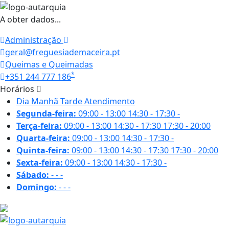
A obter dados...
Administração
geral@freguesiademaceira.pt
Queimas e Queimadas
*
+351 244 777 186
Horários
Dia
Manhã
Tarde
Atendimento
Segunda-feira:
09:00 - 13:00
14:30 - 17:30
-
Terça-feira:
09:00 - 13:00
14:30 - 17:30
17:30 - 20:00
Quarta-feira:
09:00 - 13:00
14:30 - 17:30
-
Quinta-feira:
09:00 - 13:00
14:30 - 17:30
17:30 - 20:00
Sexta-feira:
09:00 - 13:00
14:30 - 17:30
-
Sábado:
-
-
-
Domingo:
-
-
-
27.1 ºC